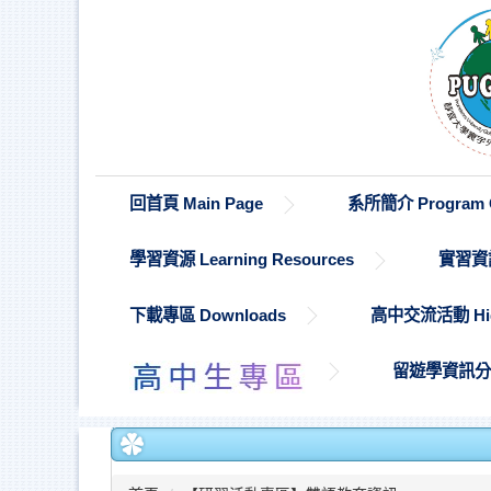
跳
到
主
要
內
容
區
回首頁 Main Page
系所簡介 Program O
學習資源 Learning Resources
實習資訊 
下載專區 Downloads
高中交流活動 High S
留遊學資訊分享 St