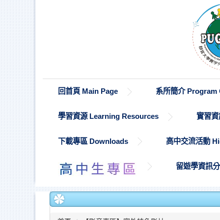
跳
到
主
要
內
容
區
回首頁 Main Page
系所簡介 Program O
學習資源 Learning Resources
實習資訊 
下載專區 Downloads
高中交流活動 High S
留遊學資訊分享 St