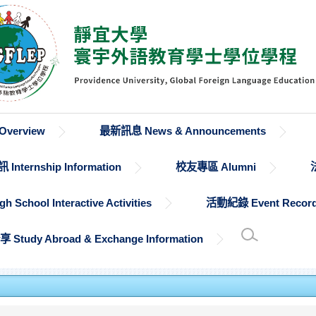
verview
最新訊息 News & Announcements
Internship Information
校友專區 Alumni
chool Interactive Activities
活動紀錄 Event Recor
udy Abroad & Exchange Information