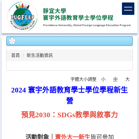
跳
到
主
要
內
容
區
首頁
新生活動資訊
字體大小調整
小
中
大
2024 寰宇外語教育學士學位學程新生
營
預見2030：SDGs教學與敘事力
活動對象｜
寰外大一新生
皆可參加