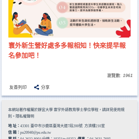
寰外新生營好處多多報相知！快來提早報
名參加吧！
瀏覽數:
1961
友善列印
分享
本網站著作權屬於靜宜大學 寰宇外語教育學士學位學程，請詳見
使用規
則
。
隱私權聲明
地 址：
43301 臺中市沙鹿區臺灣大道7段200號 方濟樓210室
信 箱：
pu20940@pu.edu.tw