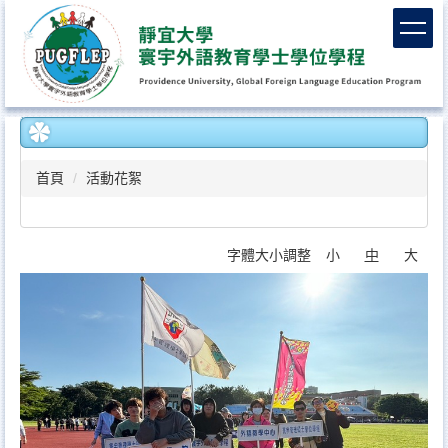
跳
到
主
要
內
容
區
首頁
活動花絮
字體大小調整
小
中
大