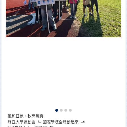
風和日麗、秋高氣爽!
靜宜大學運動會! 🫷 國際學院全體動起來! 🫸