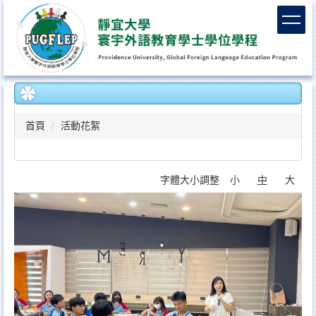
跳
到
主
要
內
容
區
首頁
活動花絮
字體大小調整
小
中
大