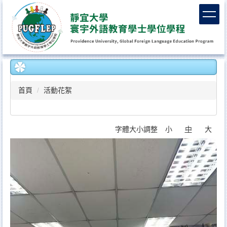
跳
到
主
要
內
容
區
首頁
活動花絮
字體大小調整
小
中
大