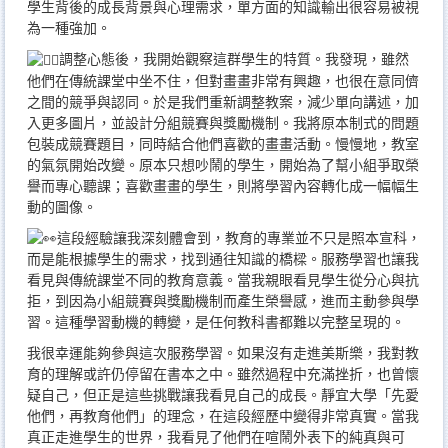
學生背後的成長背景與心理需求，單方面的知識輸出很容易被視
為一種強加。
調整心態後，我開始觀察這群學生的特質。我發現，雖然
他們在傳統課堂中坐不住，但對畫畫非常有興趣，也很在意同儕
之間的競爭與認同。於是我們重新調整教案，減少單向講述，加
入更多圖片，並設計分組競賽與獎勵機制。我將原本制式的問題
包裝成競賽題目，同時結合他們喜歡的畫畫活動。慢慢地，教室
的氣氛開始改變。原本只想吵鬧的學生，開始為了幫小組爭取榮
譽而專心聽課；喜歡畫畫的學生，則將學習內容轉化成一幅幅生
動的圖像。
這段經驗讓我深刻體會到，教育的專業並不只是照本宣科，
而是能根據學生的需求，找到通往知識的橋樑。服務學習也讓我
看見與傳統課堂不同的教育意義。當我親眼看見學生從分心與抗
拒，到因為小組競賽與獎勵機制而產生榮譽感，進而主動參與學
習。這種學習動機的轉變，是任何教科書都難以完整呈現的。
我很幸運能夠參與這次服務學習。如果沒有走進美斯樂，我對教
育的理解或許仍停留在書本之中。雖然過程中充滿挫折，也曾懷
疑自己，但正是這些挑戰讓我看見自己的成長。靜宜大學「先愛
他們，再教育他們」的理念，在這段經歷中變得非常真實。當我
真正走進學生的世界，我看見了他們在喧鬧外表下的純真與可