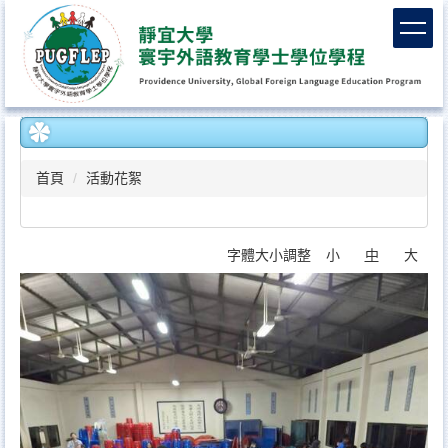
跳
到
主
要
內
容
區
首頁
活動花絮
字體大小調整
小
中
大