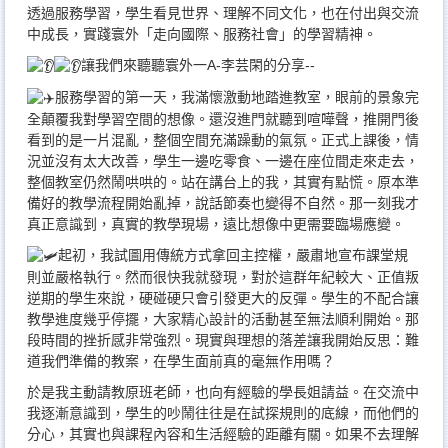
透過服務學習，學生看見世界、理解不同文化，也在付出與交流
中成長，實踐寰外「走向國際、服務社會」的學習精神。
讓我們來聽聽寰外一A-李芸閑的分享--
服務學習的第一天，我滿懷激動地踏進教室，眼前的景象完
全顛覆我對學習空間的想像。還沒進門就聽到喧嘩聲，推開門後
看到的是一片混亂，整個空間充滿躁動的氣氛。正式上課後，情
況並沒有太大改善，學生一邊吃零食、一邊在座位間走來走去，
整個教室仍然鬧哄哄的。站在講台上的我，其實有點慌。原本準
備好的教學流程開始亂掉，說話節奏也變得不自然。那一刻我才
真正意識到，真實的教學現場，遠比想像中更需要臨場應變。
起初，我試圖用傳統方式拿回主控權，嚴肅地宣布課堂規
則並嚴格執行。然而很快我就發現，對於這群年紀較大、正值叛
逆期的學生來說，硬碰硬只會引發更大的反彈。學生的不配合讓
教學進度幾乎停擺，大家精心設計的活動甚至無法順利開始。那
段時間的挫折感非常強烈。現實與理想的落差讓我開始反思：難
道我們準備的教案，在學生面前真的毫無作用嗎？
於是我主動請教原班老師，也向有經驗的學長姐請益。在交流中
我逐漸意識到，學生的吵鬧往往是在試探規則的底線，而他們的
分心，其實也與課程內容和生活經驗的距離有關。如果不去理解