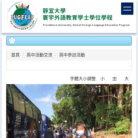
跳
到
主
要
內
容
區
首頁
高中活動交流
高中參訪活動
字體大小調整
小
中
大