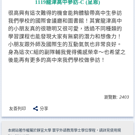
1119龍津高中參訪-C (呈恩)
很高興有這次難得的機會能夠體驗帶高中生參訪
我們學校的國際會議廳和圖書館！其實龍津高中
的小朋友真的很聰明又很可愛，透過不同種類的
學習課程也能發現大家有無窮的潛力和想像力！
小朋友跟外師及國際生的互動氣氛也非常良好。
身為這次C組的副隊輔我覺得備感榮幸～也希望之
後能再有更多的高中來我們學校做參訪！
瀏覽數:
2403
友善列印
分享
本網站著作權屬於靜宜大學 寰宇外語教育學士學位學程，請詳見
使用規