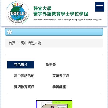
跳
到
主
要
內
容
區
首頁
高中活動交流
特色影片
新生營
高中參訪活動
英聽考了沒
雙語教育資訊
學習講座