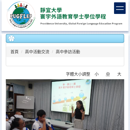
跳
到
主
要
內
容
區
首頁
高中活動交流
高中參訪活動
字體大小調整
小
中
大