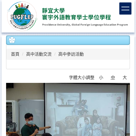
跳
到
主
要
內
容
區
首頁
高中活動交流
高中參訪活動
字體大小調整
小
中
大