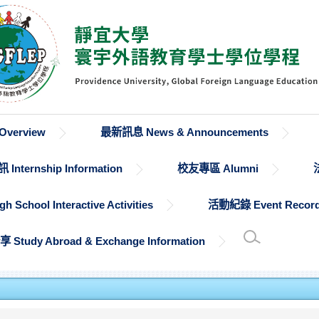
verview
最新訊息 News & Announcements
Internship Information
校友專區 Alumni
chool Interactive Activities
活動紀錄 Event Recor
udy Abroad & Exchange Information