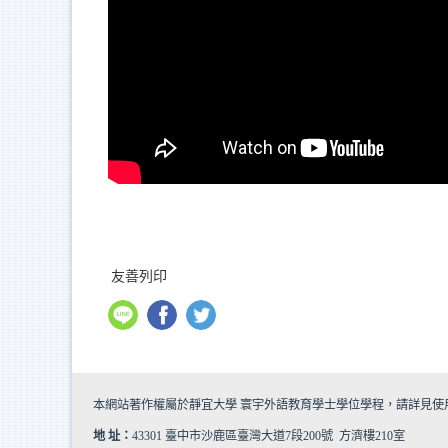
友善列印
本網站著作權屬於靜宜大學 寰宇外語教育學士學位學程，請詳見
使
地 址：
43301 臺中市沙鹿區臺灣大道7段200號 方濟樓210室