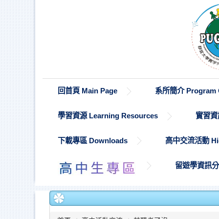
跳
到
主
要
內
容
區
回首頁 Main Page
系所簡介 Program O
學習資源 Learning Resources
實習資訊 
下載專區 Downloads
高中交流活動 High S
留遊學資訊分享 St