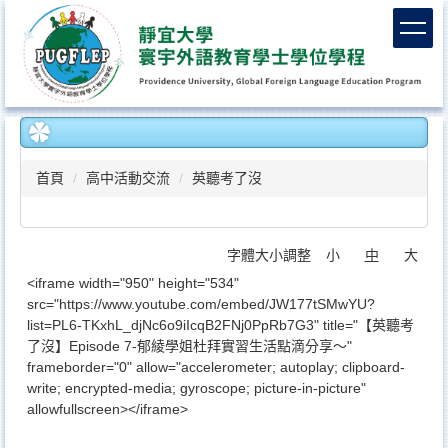
跳
到
主
要
內
容
區
首頁
高中活動交流
英聽考了沒
字體大小調整
小
中
大
<iframe width="950" height="534"
src="https://www.youtube.com/embed/JW177tSMwYU?
list=PL6-TKxhL_djNc6o9iIcqB2FNj0PpRb7G3" title="【英聽考
了沒】Episode 7-郁綾學姐杜拜實習生活點滴分享～"
frameborder="0" allow="accelerometer; autoplay; clipboard-
write; encrypted-media; gyroscope; picture-in-picture"
allowfullscreen></iframe>