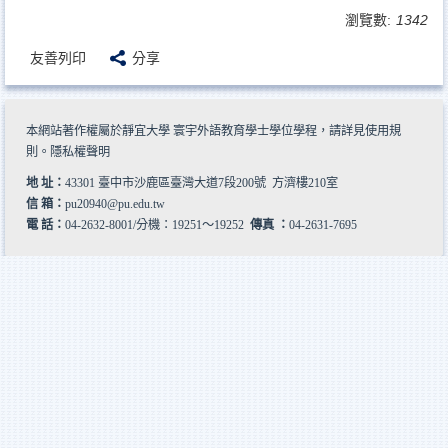
瀏覽數:
1342
友善列印
分享
本網站著作權屬於靜宜大學 寰宇外語教育學士學位學程，請詳見
使用規
則
。
隱私權聲明
地 址：
43301 臺中市沙鹿區臺灣大道7段200號 方濟樓210室
信 箱：
pu20940@pu.edu.tw
電 話：
04-2632-8001/分機：19251～19252
傳真 ：
04-2631-7695