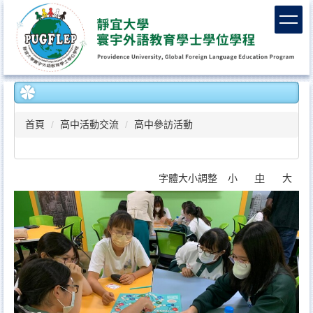
跳
到
主
要
內
容
區
首頁
高中活動交流
高中參訪活動
字體大小調整
小
中
大