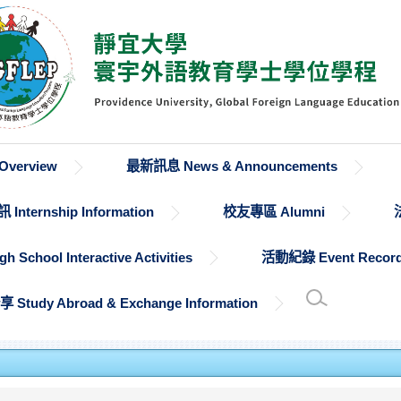
verview
最新訊息 News & Announcements
Internship Information
校友專區 Alumni
chool Interactive Activities
活動紀錄 Event Recor
udy Abroad & Exchange Information