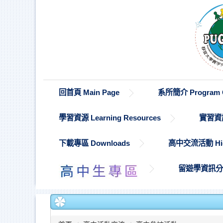
跳
到
主
要
內
容
區
回首頁 Main Page
系所簡介 Program O
學習資源 Learning Resources
實習資訊 
下載專區 Downloads
高中交流活動 High S
留遊學資訊分享 St