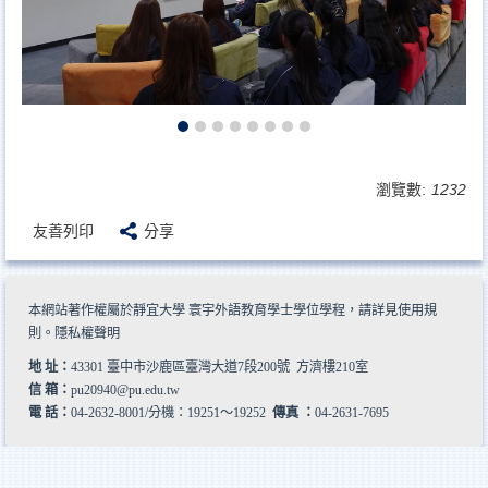
瀏覽數:
1232
友善列印
分享
本網站著作權屬於靜宜大學 寰宇外語教育學士學位學程，請詳見
使用規
則
。
隱私權聲明
地 址：
43301 臺中市沙鹿區臺灣大道7段200號 方濟樓210室
信 箱：
pu20940@pu.edu.tw
電 話：
04-2632-8001/分機：19251～19252
傳真 ：
04-2631-7695