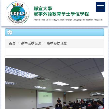
跳
到
主
要
內
容
區
首頁
高中活動交流
高中參訪活動