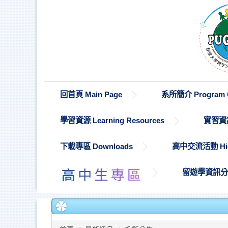
跳
到
主
要
內
容
區
回首頁 Main Page
系所簡介 Program O
學習資源 Learning Resources
實習資訊 
下載專區 Downloads
高中交流活動 High S
留遊學資訊分享 St