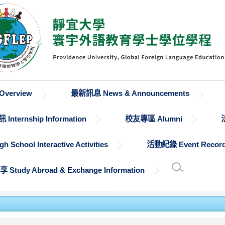
verview
最新訊息 News & Announcements
Internship Information
校友專區 Alumni
chool Interactive Activities
活動紀錄 Event Recor
udy Abroad & Exchange Information