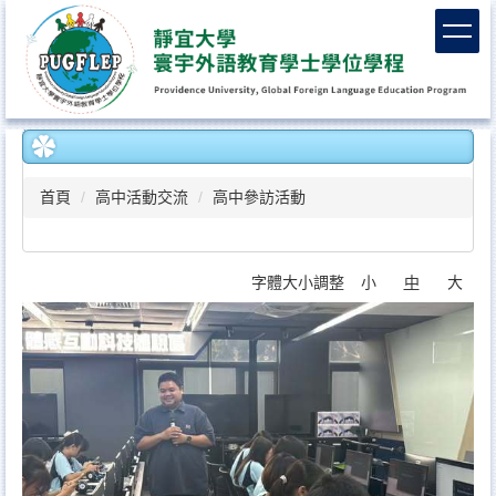
跳
到
主
要
內
容
區
首頁
高中活動交流
高中參訪活動
字體大小調整
小
中
大