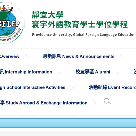
verview
最新訊息 News & Announcements
Internship Information
校友專區 Alumni
chool Interactive Activities
活動紀錄 Event Recor
udy Abroad & Exchange Information