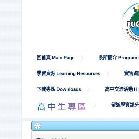
跳
到
主
要
內
容
區
回首頁 Main Page
系所簡介 Program O
學習資源 Learning Resources
實習資訊 
下載專區 Downloads
高中交流活動 High S
留遊學資訊分享 St