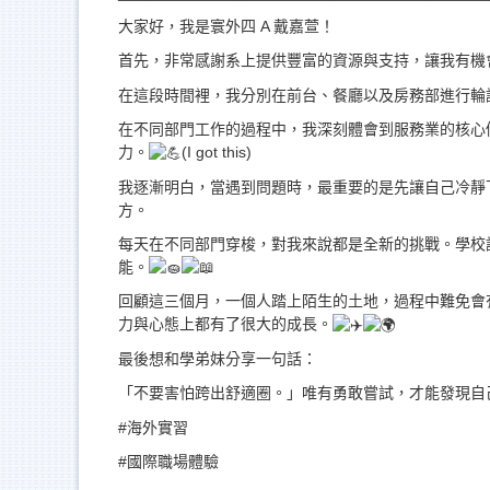
大家好，我是寰外四 A 戴嘉萱！
首先，非常感謝系上提供豐富的資源與支持，讓我有機會前往泰國清邁
在這段時間裡，我分別在前台、餐廳以及房務部進行輪
在不同部門工作的過程中，我深刻體會到服務業的核心
力。
(I got this)
我逐漸明白，當遇到問題時，最重要的是先讓自己冷靜
方。
每天在不同部門穿梭，對我來說都是全新的挑戰。學校
能。
回顧這三個月，一個人踏上陌生的土地，過程中難免會
力與心態上都有了很大的成長。
最後想和學弟妹分享一句話：
「不要害怕跨出舒適圈。」唯有勇敢嘗試，才能發現自
#海外實習
#國際職場體驗