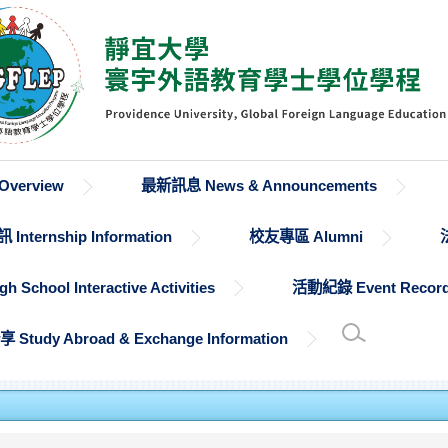
verview
最新訊息 News & Announcements
Internship Information
校友專區 Alumni
chool Interactive Activities
活動紀錄 Event Recor
udy Abroad & Exchange Information