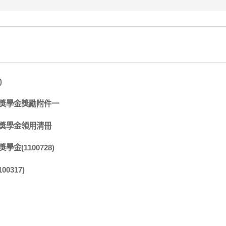
)
獎學金獎勵附件一
獎學金領用清冊
(1100728)
0317)