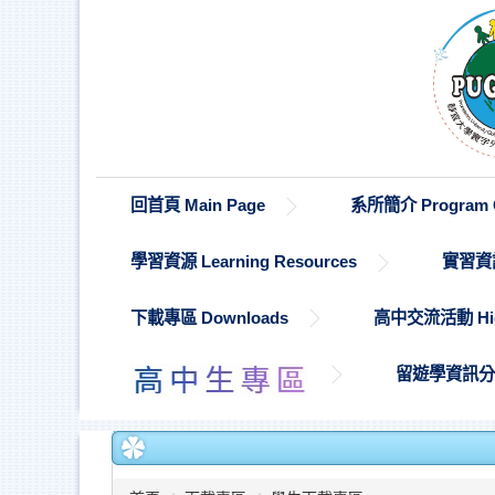
跳
到
主
要
內
容
區
回首頁 Main Page
系所簡介 Program O
學習資源 Learning Resources
實習資訊 
下載專區 Downloads
高中交流活動 High S
留遊學資訊分享 St