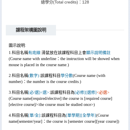
總學分(Total credits)：128
課程架構圖說明
圖示說明:
1.科目名稱
有底線
:滑鼠放在該課程科目上會
顯示說明備註
(Course name with underline：the instruction will be showed when
mouse is placed in the course name.)
2.科目名稱
(
數字
)
:該課程科目
學分數
(Course name (with
number)：the number is the course credits.)
3.科目名稱
[
必
/
選
]<
選
>
:該課程科目為
[
必修
][
選修
]
<
必選
>
(Course name[required/elective]:the course is [required course]
[elective course]/<the course must be studied once>)
4.科目名稱
[
單
/
全
]
:該課程科目為
[
單學期
][
全學年
]
(Course
name[semester/year]：the course is [semester course][year course])