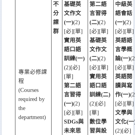
不
基礎英
第二語
中級英
分
文作文
言習得
語會話
課
(
一
)
(2)
(
二
)
(2)
(
一
)
(2)
群
[
必
][
單
]
[
必
][
單
]
[
必
][
單
]
實用英
基礎英
英語語
語口語
文作文
言學概
訓練
(
一
)
(
二
)
(2)
論
(
一
)
(2
(2)[
必
]
[
必
][
單
]
[
必
][
單
]
專業必修課
[
單
]
實用英
英語閱
程
第二語
語口語
讀與寫
(Courses
言習得
訓練
(
二
)
作
(
一
)
(2
required by
(
一
)
(2)
(2)[
必
]
[
必
][
單
]
the
[
必
][
單
]
[
單
]
文學與
department)
SDGs
與
數位學
文化
(
一
未來思
習與設
(2)[
必
]