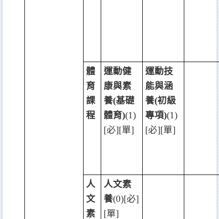
體
運動健
運動技
育
康與素
能與涵
課
養
(
基礎
養
(
初級
程
體育
)
(1)
專項
)
(1)
[
必
][
單
]
[
必
][
單
]
人
人文素
文
養
(0)[
必
]
素
[
單
]