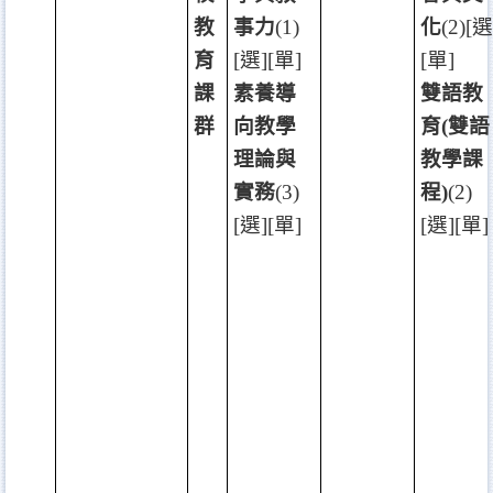
教
事力
(1)
化
(2)[
選
育
[
選
][
單
]
[
單
]
課
素養導
雙語教
群
向教學
育
(
雙語
理論與
教學課
實務
(3)
程
)
(2)
[
選
][
單
]
[
選
][
單
]