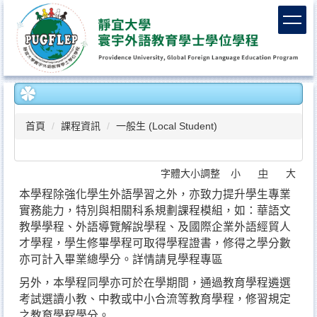
跳
到
主
要
內
容
區
首頁
課程資訊
一般生 (Local Student)
字體大小調整
小
中
大
本學程除強化學生外語學習之外，亦致力提升學生專業
實務能力，特別與相關科系規劃課程模組，如：華語文
教學學程、外語導覽解說學程、及國際企業外語經貿人
才學程，學生修畢學程可取得學程證書，修得之學分數
亦可計入畢業總學分。詳情請見
學程專區
另外，本學程同學亦可於在學期間，通過教育學程遴選
考試選讀小教、中教或中小合流等教育學程，修習規定
之教育學程學分。