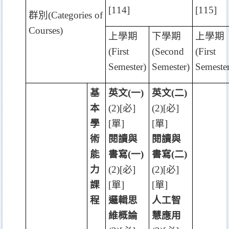
[114]
[115]
群別
(Categories of
Courses)
上學期
下學期
上學期
(First
(Second
(First
Semester)
Semester)
Semester
基
英文
(
一
)
英文
(
二
)
本
(2)[
必
]
(2)[
必
]
學
[
單
]
[
單
]
術
閱讀與
閱讀與
能
書寫
(
一
)
書寫
(
二
)
力
(2)[
必
]
(2)[
必
]
課
[
單
]
[
單
]
程
邏輯思
人工智
維概論
慧應用