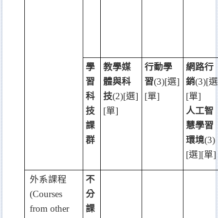
學
教學媒
行動學
網路行
習
體與科
習
(3)[
選
]
銷
(3)[
選
科
技
(2)[
選
]
[
單
]
[
單
]
技
[
單
]
人工智
課
慧學習
群
環境
(3)
[
選
][
單
]
外系課程
不
(Courses
分
from other
課