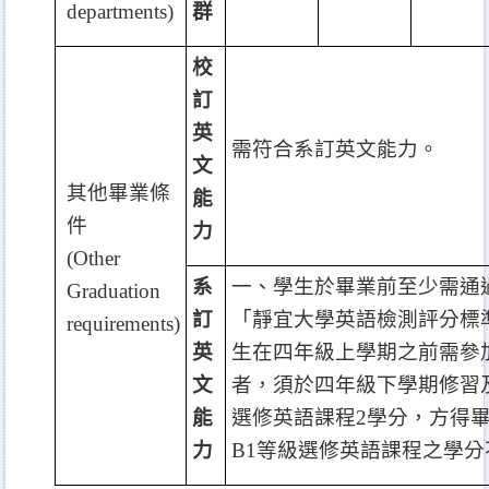
departments)
群
校
訂
英
需符合系訂英文能力。
文
其他畢業條
能
件
力
(Other
系
一、學生於畢業前至少需通
Graduation
訂
「靜宜大學英語檢測評分標
requirements)
英
生在四年級上學期之前需參
文
者，須於四年級下學期修習
能
選修英語課程
2
學分，方得
力
B1
等級選修英語課程之學分