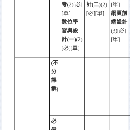
考
(2)[
必
]
計
(
二
)
(2)
[
單
]
[
單
]
[
必
][
單
]
網頁前
數位學
端設計
習與設
(3)[
必
]
計
(
一
)
(2)
[
單
]
[
必
][
單
]
(
不
分
課
群
)
必
備